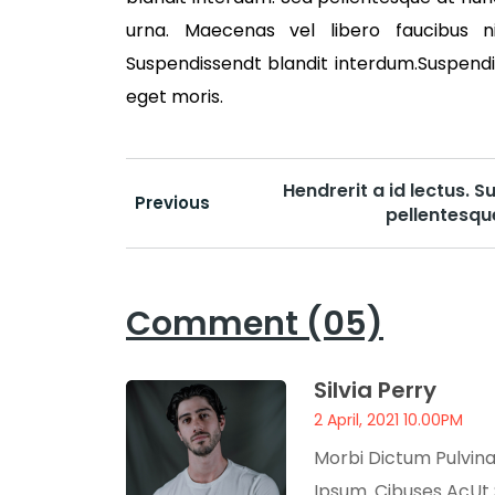
urna. Maecenas vel libero faucibus n
Suspendissendt blandit interdum.Suspendi
eget moris.
Hendrerit a id lectus. 
Previous
pellentesqu
Comment (05)
Silvia Perry
2 April, 2021 10.00PM
Morbi Dictum Pulvinar
Ipsum. Cibuses AcUt 