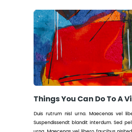
Things You Can Do To A V
Duis rutrum nisl urna. Maecenas vel libe
Suspendissendt blandit interdum. Sed pe
urna. Maecenas vel libero faucibus nisite