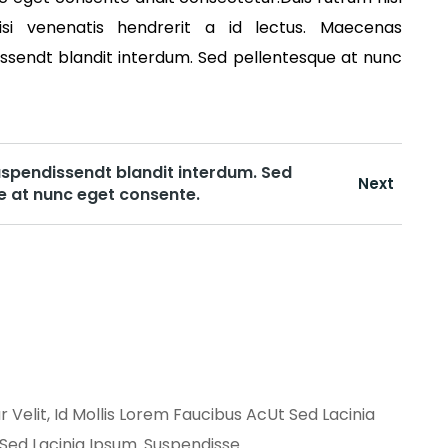
isi venenatis hendrerit a id lectus. Maecenas
ssendt blandit interdum. Sed pellentesque at nunc
Suspendissendt blandit interdum. Sed
Next
e at nunc eget consente.
 Velit, Id Mollis Lorem Faucibus AcUt Sed Lacinia
Sed Lacinia Ipsum. Suspendisse