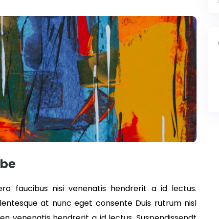
ibe
ro faucibus nisi venenatis hendrerit a id lectus.
llentesque at nunc eget consente Duis rutrum nisl
den venenatis hendrerit a id lectus. Suspendissendt