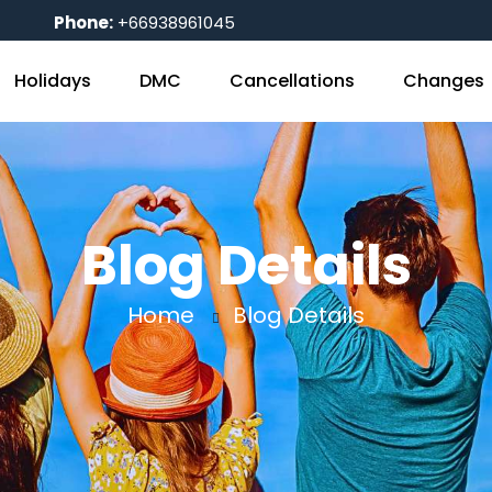
Phone:
+66938961045
Holidays
DMC
Cancellations
Changes
Blog Details
Home
Blog Details